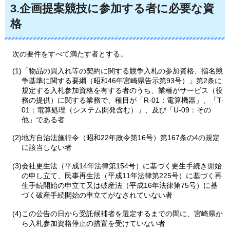
3.企画提案競技に参加する者に必要な資
格
次の
要件をすべて満たす者とする。
(1)「物品の買入れ等の契約に関する競争入札の参加資格、指名競
争基準に関する要綱（昭和46年宮崎県告示第93号）」第2条に
規定する入札参加資格を有する者のうち、業種がサービス（役
務の提供）に関する業務で、種目が「R-01：電算機器」、「T-
01：電算処理（システム開発含む）」、及び「U-09：その
他」である者
(2)地方自治法施行令（昭和22年政令第16号）第167条の4の規定
に該当しない者
(3)会社更生法（平成14年法律第154号）に基づく更生手続き開始
の申し立て、民事再生法（平成11年法律第225号）に基づく再
生手続開始の申立て又は破産法（平成16年法律第75号）に基
づく破産手続開始の申立てがなされていない者
(4)この公告の日から受託候補者を選定するまでの間に、宮崎県か
ら入札参加資格停止の措置を受けていない者