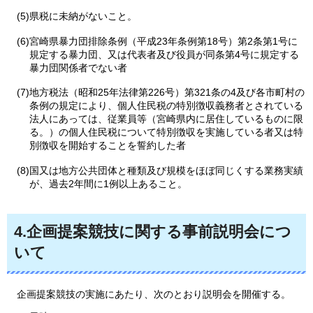
(5)県税に未納がないこと。
(6)宮崎県暴力団排除条例（平成23年条例第18号）第2条第1号に
規定する暴力団、又は代表者及び役員が同条第4号に規定する
暴力団関係者でない者
(7)地方税法（昭和25年法律第226号）第321条の4及び各市町村の
条例の規定により、個人住民税の特別徴収義務者とされている
法人にあっては、従業員等（宮崎県内に居住しているものに限
る。）の個人住民税について特別徴収を実施している者又は特
別徴収を開始することを誓約した者
(8)国又は地方公共団体と種類及び規模をほぼ同じくする業務実績
が、過去2年間に1例以上あること。
4.企画提案競技に関する事前説明会につ
いて
企画
提案競技の実施にあたり、次のとおり説明会を開催する。