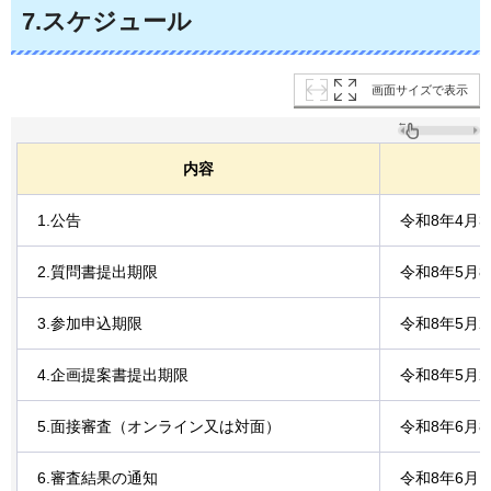
7.スケジュール
画面サイズで表示
内容
1.公告
令和8年4月3
2.質問書提出期限
令和8年5月8
3.参加申込期限
令和8年5月2
4.企画提案書提出期限
令和8年5月2
5.面接審査（オンライン又は対面）
令和8年6月8
6.審査結果の通知
令和8年6月1