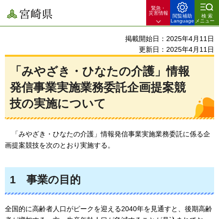
緊急・
宮崎県
災害情報
閲覧補助
検索
Language
メニュー
掲載開始日：2025年4月11日
更新日：2025年4月11日
「みやざき・ひなたの介護」情報
発信事業実施業務委託企画提案競
技の実施について
「
みやざき・ひなたの介護」情報発信事業実施業務委託に係る企
画提案競技を次のとおり実施する。
1
事
業の目的
全国的に高齢者人口がピークを迎える2040年を見通すと、後期高齢