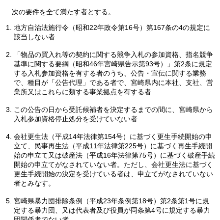
次の要件を全て満たす者とする。
地方自治法施行令（昭和22年政令第16号）第167条の4の規定に
該当しない者
「物品の買入れ等の契約に関する競争入札の参加資格、指名競争
基準に関する要綱（昭和46年宮崎県告示第93号）」第2条に規定
する入札参加資格を有する者のうち、公告・宣伝に関する業務
で、種目が「公告代理」である者で、宮崎県内に本社、支社、営
業所又はこれらに類する事業拠点を有する者
この公告の日から受託候補者を決定するまでの間に、宮崎県から
入札参加資格停止処分を受けていない者
会社更生法（平成14年法律第154号）に基づく更生手続開始の申
立て、民事再生法（平成11年法律第225号）に基づく再生手続開
始の申立て又は破産法（平成16年法律第75号）に基づく破産手続
開始の申立てがなされていない者。ただし、会社更生法に基づく
更生手続開始の決定を受けている者は、申立てがなされていない
者とみなす。
宮崎県暴力団排除条例（平成23年条例第18号）第2条第1号に規
定する暴力団、又は代表者及び役員が同条第4号に規定する暴力
団関係者でない者