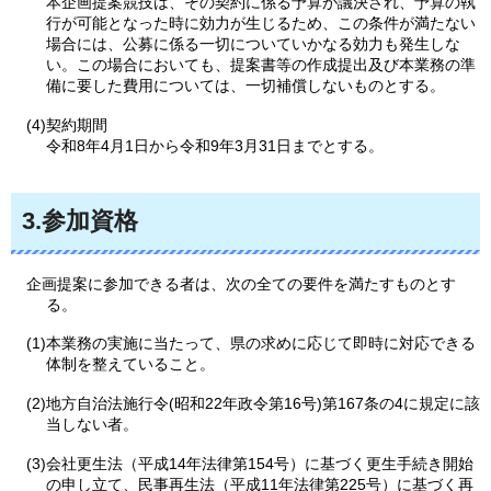
本企画提案競技は、その契約に係る予算が議決され、予算の執
行が可能となった時に効力が生じるため、この条件が満たない
場合には、公募に係る一切についていかなる効力も発生しな
い。この場合においても、提案書等の作成提出及び本業務の準
備に要した費用については、一切補償しないものとする。
(4)契約期間
令和8年4月1日から令和9年3月31日までとする。
3.参加資格
企画提案に参加できる者は、次の全ての要件を満たすものとす
る。
(1)本業務の実施に当たって、県の求めに応じて即時に対応できる
体制を整えていること。
(2)地方自治法施行令(昭和22年政令第16号)第167条の4に規定に該
当しない者。
(3)会社更生法（平成14年法律第154号）に基づく更生手続き開始
の申し立て、民事再生法（平成11年法律第225号）に基づく再