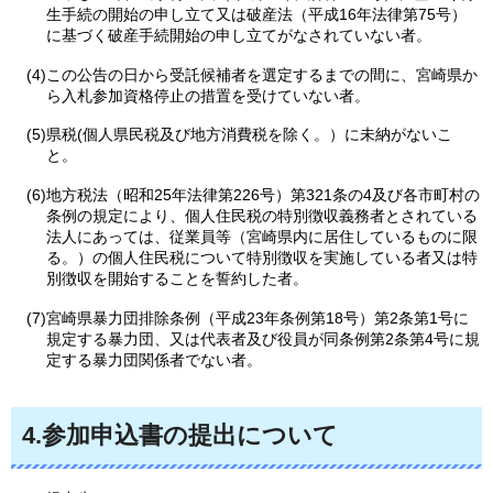
生手続の開始の申し立て又は破産法（平成16年法律第75号）
に基づく破産手続開始の申し立てがなされていない者。
(4)この公告の日から受託候補者を選定するまでの間に、宮崎県か
ら入札参加資格停止の措置を受けていない者。
(5)県税(個人県民税及び地方消費税を除く。）に未納がないこ
と。
(6)地方税法（昭和25年法律第226号）第321条の4及び各市町村の
条例の規定により、個人住民税の特別徴収義務者とされている
法人にあっては、従業員等（宮崎県内に居住しているものに限
る。）の個人住民税について特別徴収を実施している者又は特
別徴収を開始することを誓約した者。
(7)宮崎県暴力団排除条例（平成23年条例第18号）第2条第1号に
規定する暴力団、又は代表者及び役員が同条例第2条第4号に規
定する暴力団関係者でない者。
4.参加申込書の提出について