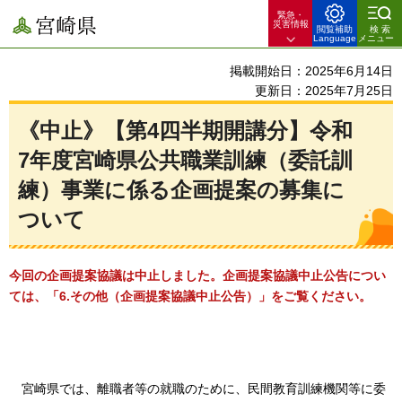
緊急・
宮崎県
災害情報
閲覧補助
検索
Language
メニュー
掲載開始日：2025年6月14日
更新日：2025年7月25日
《中止》【第4四半期開講分】令和
7年度宮崎県公共職業訓練（委託訓
練）事業に係る企画提案の募集に
ついて
今回の企画提案協議は中止しました。企画提案協議中止公告につい
ては、「6.その他（企画提案協議中止公告）」をご覧ください。
宮崎
県では、離職者等の就職のために、民間教育訓練機関等に委