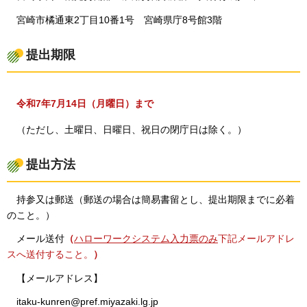
宮崎
市橘通東2丁目10番1号
宮
崎県庁8号館3階
提出期限
令和7年7月14日（月曜日）まで
（ただし
、土曜日、日曜日、祝日の閉庁日は除く。）
提出方法
持参又
は郵送（郵送の場合は簡易書留とし、提出期限までに必着
のこと。）
メール送付
（
ハローワークシステム入力票のみ
下記メールアドレ
スへ送付すること。
）
【メールアドレス】
itaku-kunren@pref.miyazaki.lg.jp