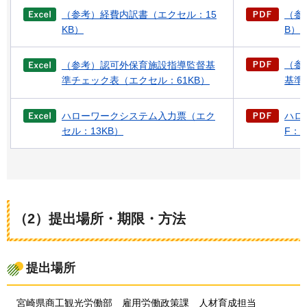
（参考）経費内訳書（エクセル：15
（参
KB）
B）
（参
（参考）認可外保育施設指導監督基
準チェック表（エクセル：61KB）
基準
ハローワークシステム入力票（エク
ハロ
セル：13KB）
F：2
（2）提出場所・期限・方法
提出場所
宮崎県
商工観光労働部
雇用
労働政策課
人材
育成担当