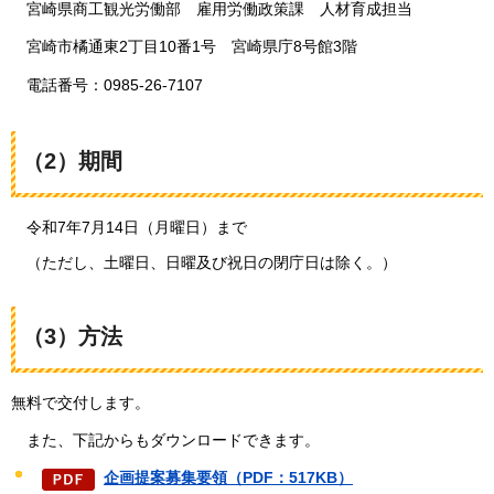
宮崎県
商工観光労働部
雇用
労働政策課
人材
育成担当
宮崎
市橘通東2丁目10番1号
宮崎
県庁8号館3階
電話番号：
0985-26-7107
（2）期間
令和7年7月14日（月曜日）まで
（ただし、土曜日、日曜及び祝日の閉庁日は除く。）
（3）方法
無料で交付します。
また、
下記からもダウンロードできます。
企画提案募集要領（PDF：517KB）