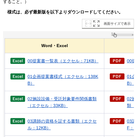
すること。）
様式は、必ず最新版を以下よりダウンロードしてください。
画面サイズで表示
Word・Excel
00提案書一覧表（エクセル：71KB）
00
01企画提案書様式（エクセル：138K
01
B）
B）
02施設設備・受託対象要件関係書類
02
（エクセル：33KB）
類（P
03講師の資格を証する書類（エクセ
03
ル：12KB）
F：4