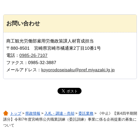
お問い合わせ
商工観光労働部雇用労働政策課人材育成担当
〒880-8501 宮崎県宮崎市橘通東2丁目10番1号
電話：
0985-26-7107
ファクス：0985-32-3887
メールアドレス：
koyorodoseisaku@pref.miyazaki.lg.jp
トップ
>
県政情報
>
入札・調達・売却
>
委託業務
> 《中止》【第4四半期開
講分】令和7年度宮崎県公共職業訓練（委託訓練）事業に係る企画提案の募集に
ついて