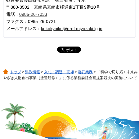
教育委員会高校教育課 担当者名：守永
〒880-8502 宮崎県宮崎市橘通東1丁目9番10号
電話：
0985-26-7033
ファクス：0985-26-0721
メールアドレス：
kokokyoiku@pref.miyazaki.lg.jp
トップ
>
県政情報
>
入札・調達・売却
>
委託業務
> 「科学で切り拓く未来み
やざき人財創出事業（派遣研修）」に係る業務委託企画提案競技の実施について