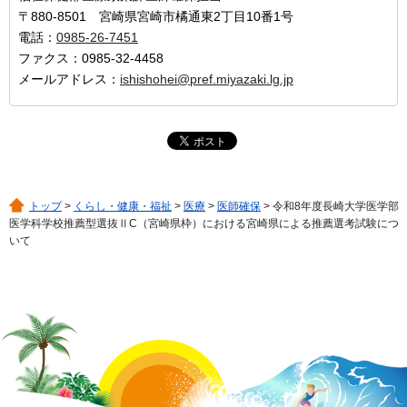
〒880-8501 宮崎県宮崎市橘通東2丁目10番1号
電話：
0985-26-7451
ファクス：0985-32-4458
メールアドレス：
ishishohei@pref.miyazaki.lg.jp
トップ
>
くらし・健康・福祉
>
医療
>
医師確保
> 令和8年度長崎大学医学部
医学科学校推薦型選抜ⅡC（宮崎県枠）における宮崎県による推薦選考試験につ
いて