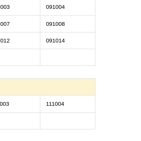
1003
091004
1007
091008
1012
091014
）
003
111004