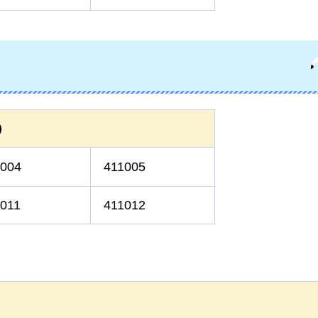
）
1004
411005
011
411012