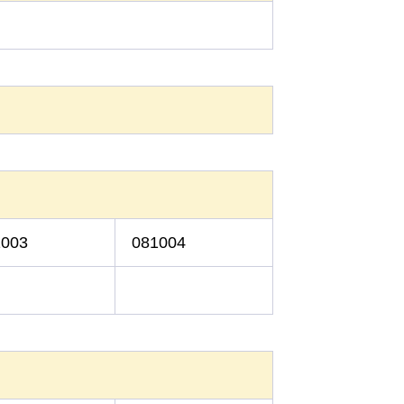
）
）
1003
081004
）