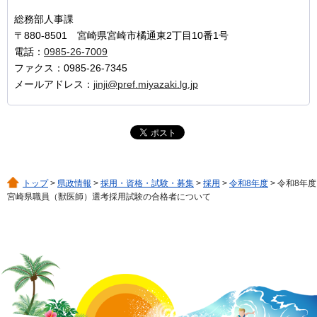
総務部人事課
〒880-8501 宮崎県宮崎市橘通東2丁目10番1号
電話：
0985-26-7009
ファクス：0985-26-7345
メールアドレス：
jinji@pref.miyazaki.lg.jp
トップ
>
県政情報
>
採用・資格・試験・募集
>
採用
>
令和8年度
> 令和8年度
宮崎県職員（獣医師）選考採用試験の合格者について