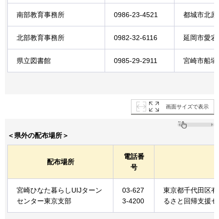
南部教育事務所
0986-23-4521
都城市北原町
北部教育事務所
0982-32-6116
延岡市愛宕町
県立図書館
0985-29-2911
宮崎市船塚3-
画面サイズで表示
＜県外の配布場所＞
電話番
配布場所
号
宮崎ひなた暮らしUIJターン
03-627
東京都千代田区有楽
センター東京支部
3-4200
るさと回帰支援セ