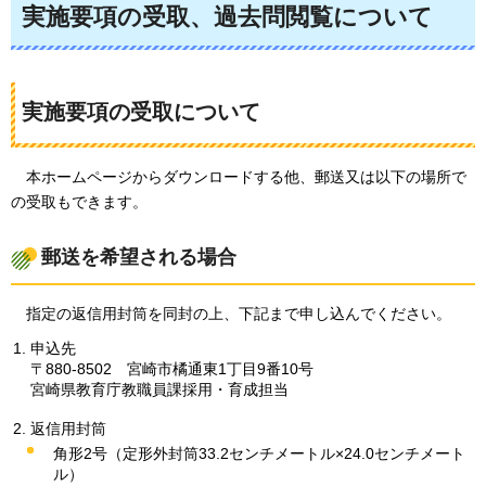
実施要項の受取、過去問閲覧について
実施要項の受取について
本
ホームページからダウンロードする他、郵送又は以下の場所で
の受取もできます。
郵送を希望される場合
指
定の返信用封筒を同封の上、下記まで申し込んでください。
申込先
〒880-8502
宮
崎市橘通東1丁目9番10号
宮崎県教育庁教職員課採用・育成担当
返信用封筒
角形2号（定形外封筒33.2センチメートル×24.0センチメート
ル）