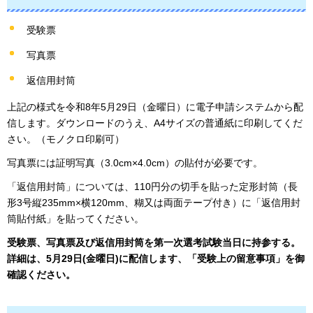
受験票
写真票
返信用封筒
上記の様式を令和8年5月29日（金曜日）に電子申請システムから配
信します。ダウンロードのうえ、A4サイズの普通紙に印刷してくだ
さい。（モノクロ印刷可）
写真票には証明写真（3.0cm×4.0cm）の貼付が必要です。
「返信用封筒」については、110円分の切手を貼った定形封筒（長
形3号縦235mm×横120mm、糊又は両面テープ付き）に「返信用封
筒貼付紙」を貼ってください。
受験票、写真票及び返信用封筒を第一次選考試験当日に持参する。
詳細は、5月29日(金曜日)に配信します、「受験上の留意事項」を御
確認ください。