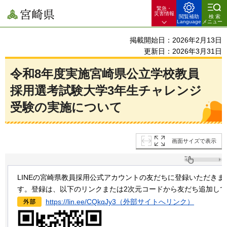
緊急・
宮崎県
災害情報
閲覧補助
検索
Language
メニュー
掲載開始日：2026年2月13日
更新日：2026年3月31日
令和8年度実施宮崎県公立学校教員
採用選考試験大学3年生チャレンジ
受験の実施について
画面サイズで表示
LINEの宮崎県教員採用公式アカウントの友だちに登録いただき
す。登録は、以下のリンクまたは2次元コードから友だち追加し
https://lin.ee/CQkqJy3（外部サイトへリンク）