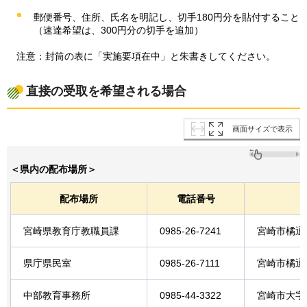
郵便番号、住所、氏名を明記し、切手180円分を貼付すること
（速達希望は、300円分の切手を追加）
注
意：封筒の表に「実施要項在中」と朱書きしてください。
直接の受取を希望される場合
画面サイズで表示
＜県内の配布場所＞
配布場所
電話番号
宮崎県教育庁教職員課
0985-26-7241
宮崎市橘通東
県庁県民室
0985-26-7111
宮崎市橘通東
中部教育事務所
0985-44-3322
宮崎市大字島