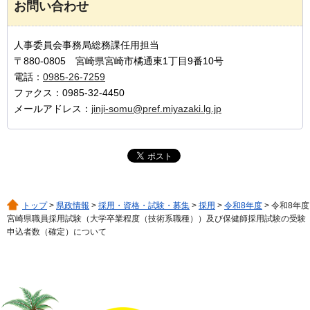
お問い合わせ
人事委員会事務局総務課任用担当
〒880-0805 宮崎県宮崎市橘通東1丁目9番10号
電話：
0985-26-7259
ファクス：0985-32-4450
メールアドレス：
jinji-somu@pref.miyazaki.lg.jp
トップ
>
県政情報
>
採用・資格・試験・募集
>
採用
>
令和8年度
> 令和8年度
宮崎県職員採用試験（大学卒業程度（技術系職種））及び保健師採用試験の受験
申込者数（確定）について