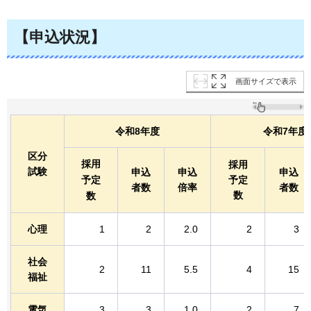
【申込状況】
画面サイズで表示
令和8年度
令和7年度
区分
採用
採用
試験
申込
申込
申込
予定
予定
者数
倍率
者数
数
数
心理
1
2
2.0
2
3
社会
2
11
5.5
4
15
福祉
電気
3
3
1.0
2
7