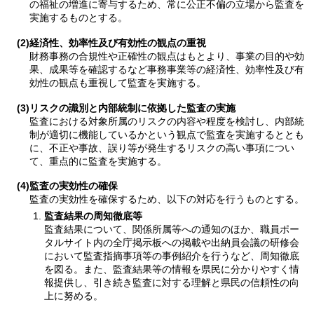
の福祉の増進に寄与するため、常に公正不偏の立場から監査を
実施するものとする。
(2)経済性、効率性及び有効性の観点の重視
財務事務の合規性や正確性の観点はもとより、事業の目的や効
果、成果等を確認するなど事務事業等の経済性、効率性及び有
効性の観点も重視して監査を実施する。
(3)リスクの識別と内部統制に依拠した監査の実施
監査における対象所属のリスクの内容や程度を検討し、内部統
制が適切に機能しているかという観点で監査を実施するととも
に、不正や事故、誤り等が発生するリスクの高い事項につい
て、重点的に監査を実施する。
(4)監査の実効性の確保
監査の実効性を確保するため、以下の対応を行うものとする。
監査結果の周知徹底等
監査結果について、関係所属等への通知のほか、職員ポー
タルサイト内の全庁掲示板への掲載や出納員会議の研修会
において監査指摘事項等の事例紹介を行うなど、周知徹底
を図る。また、監査結果等の情報を県民に分かりやすく情
報提供し、引き続き監査に対する理解と県民の信頼性の向
上に努める。