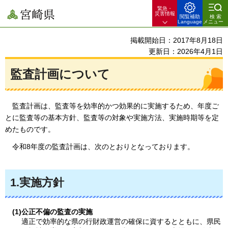
緊急・
宮崎県
災害情報
閲覧補助
検索
Language
メニュー
掲載開始日：2017年8月18日
更新日：2026年4月1日
監査計画について
監査計画は、
監査等を効率的かつ効果的に実施するため、年度ご
とに監査等の基本方針、監査等の対象や実施方法、実施時期等を定
めたものです。
令和8年度の監査計画は、
次のとおりとなっております。
1.実施方針
(1)公正不偏の監査の実施
適正で効率的な県の行財政運営の確保に資するとともに、県民