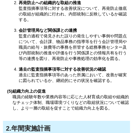
再発防止への組織的な取組の推進
監査指摘事項等に対する改善状況について、再発防止徹底
の取組が組織的に行われ、内部統制に反映しているか確認
する。
会計管理局など関係課との連携
監査の過程で発見された誤りの発生しやすい事例や問題点
について、会計課、物品事務の指導等を行う会計管理局や
職員の給与・旅費等の事務を所管する総務事務センター及
び内部統制の推進や評価を行う関係課との情報共有を行う
等の連携を図り、再発防止や事務処理の効率化を図る。
過去の監査指摘事項等に対する改善状況の確認
過去に監査指摘事項等のあった所属において、改善が確実
に図られているか、継続的にその状況を確認する。
(5)組織力向上の促進
職員の経験年数や業務内容等に応じた人材育成の取組や組織的
なチェック体制、職場環境づくりなどの取組状況について確認
し、より一層の取組を促すことで組織力向上を図る。
2.年間実施計画