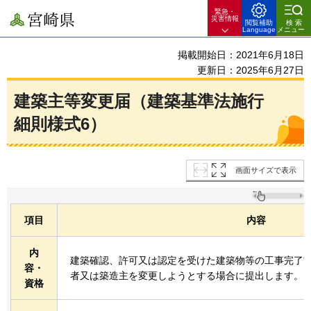
緊急・
宮崎県
災害情報
閲覧補助
検索
Language
メニュー
掲載開始日：2021年6月18日
更新日：2025年6月27日
建築主等変更届（建築基準法施行
細則様式6）
画面サイズで表示
項目
内容
内
建築確認、許可又は認定を受けた建築物等の工事完了
容・
者又は築造主を変更しようとする場合に提出します。
資格