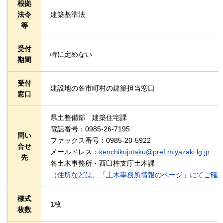
根拠
法令
建築基準法
等
受付
特に定めない
期間
受付
建設地の各市町村の建築担当窓口
窓口
県土整備部
建
築住宅課
電話番号：0985-26-7195
問い
ファックス番号：0985-20-5922
合せ
メールドレス：
kenchikujutaku@pref.miyazaki.lg.jp
先
各土木事務所・西臼杵支庁土木課
（住所などは、「土木事務所情報のページ」にてご確
様式
1枚
枚数