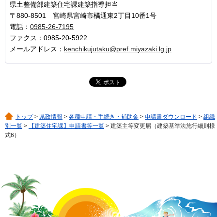
県土整備部建築住宅課建築指導担当
〒880-8501 宮崎県宮崎市橘通東2丁目10番1号
電話：
0985-26-7195
ファクス：0985-20-5922
メールアドレス：
kenchikujutaku@pref.miyazaki.lg.jp
トップ
>
県政情報
>
各種申請・手続き・補助金
>
申請書ダウンロード
>
組織
別一覧
>
【建築住宅課】申請書等一覧
> 建築主等変更届（建築基準法施行細則様
式6）