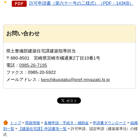
許可申請書（第六十一号の二様式）（PDF：143KB）
お問い合わせ
県土整備部建築住宅課建築指導担当
〒880-8501 宮崎県宮崎市橘通東2丁目10番1号
電話：
0985-26-7195
ファクス：0985-20-5922
メールアドレス：
kenchikujutaku@pref.miyazaki.lg.jp
トップ
>
県政情報
>
各種申請・手続き・補助金
>
申請書ダウンロード
>
組織
別一覧
>
【建築住宅課】申請書等一覧
> 許可申請、認定申請（建築基準法）の様
式