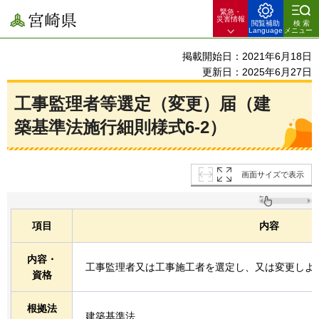
緊急・
宮崎県
災害情報
閲覧補助
検索
Language
メニュー
掲載開始日：2021年6月18日
更新日：2025年6月27日
工事監理者等選定（変更）届（建
築基準法施行細則様式6-2）
画面サイズで表示
項目
内容
内容・
工事監理者又は工事施工者を選定し、又は変更しよ
資格
根拠法
建築基準法