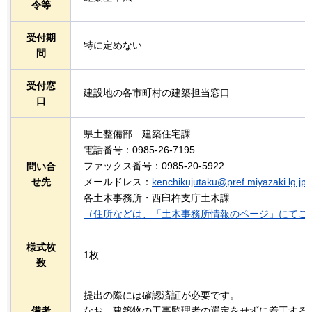
令等
受付期
特に定めない
間
受付窓
建設地の各市町村の建築担当窓口
口
県土整備部
建
築住宅課
電話番号：0985-26-7195
ファックス番号：0985-20-5922
問い合
せ先
メールドレス：
kenchikujutaku@pref.miyazaki.lg.jp
各土木事務所・西臼杵支庁土木課
（住所などは、「土木事務所情報のページ」にてご
様式枚
1枚
数
提出の際には確認済証が必要です。
備考
なお、建築物の工事監理者の選定をせずに着工する