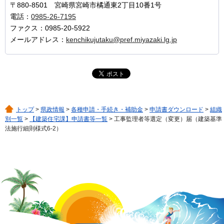
〒880-8501 宮崎県宮崎市橘通東2丁目10番1号
電話：
0985-26-7195
ファクス：0985-20-5922
メールアドレス：
kenchikujutaku@pref.miyazaki.lg.jp
トップ
>
県政情報
>
各種申請・手続き・補助金
>
申請書ダウンロード
>
組織
別一覧
>
【建築住宅課】申請書等一覧
> 工事監理者等選定（変更）届（建築基準
法施行細則様式6-2）