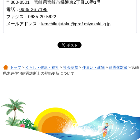
〒880-8501 宮崎県宮崎市橘通東2丁目10番1号
電話：
0985-26-7195
ファクス：0985-20-5922
メールアドレス：
kenchikujutaku@pref.miyazaki.lg.jp
トップ
>
くらし・健康・福祉
>
社会基盤
>
住まい・建物
>
耐震化対策
> 宮崎
県木造住宅耐震診断士の登録更新について