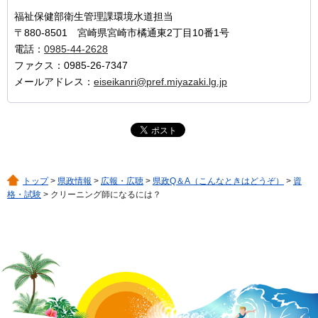
福祉保健部衛生管理課環境水道担当
〒880-8501 宮崎県宮崎市橘通東2丁目10番1号
電話：
0985-44-2628
ファクス：0985-26-7347
メールアドレス：
eiseikanri@pref.miyazaki.lg.jp
トップ
>
県政情報
>
広報・広聴
>
県政Q＆A（こんなときはどうぞ）
>
資
格・試験
> クリーニング師になるには？