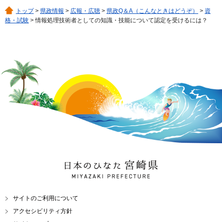
トップ
>
県政情報
>
広報・広聴
>
県政Q＆A（こんなときはどうぞ）
>
資
格・試験
> 情報処理技術者としての知識・技能について認定を受けるには？
日本のひなた 宮崎県
MIYAZAKI PREFECTURE
サイトのご利用について
アクセシビリティ方針