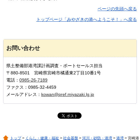
ページの先頭へ戻る
トップページ「みやざきの港へようこそ！」へ戻る
お問い合わせ
県土整備部港湾課計画調査・ポートセールス担当
〒880-8501 宮崎県宮崎市橘通東2丁目10番1号
電話：
0985-26-7189
ファクス：0985-32-4459
メールアドレス：
kowan@pref.miyazaki.lg.jp
トップ
>
くらし・健康・福祉
>
社会基盤
>
河川・砂防・港湾
>
港湾
> 宮崎港