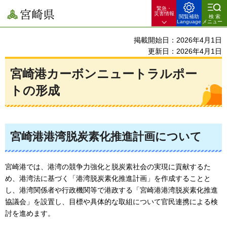
緊急・
宮崎県
災害情報
閲覧補助
検索
Language
メニュー
掲載開始日：2026年4月1日
更新日：2026年4月1日
宮崎港カーボンニュートラルポー
トの形成
宮崎港港湾脱炭素化推進計画について
宮崎港では、港湾の競争力強化と脱炭素社会の実現に貢献するた
め、港湾法に基づく「港湾脱炭素化推進計画」を作成することと
し、港湾関係者や行政機関等で港政する「宮崎港港湾脱炭素化推進
協議会」を設置し、目標や具体的な取組について官民連携による検
討を進めます。