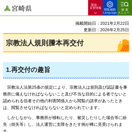
緊急・
宮崎県
災害情報
閲覧補助
検索
Language
メニュー
掲載開始日：2021年2月22日
更新日：2026年2月25日
宗教法人規則謄本再交付
1.再交付の趣旨
宗教法人法第25条の規定により、宗教法人は規則及び認証書を事
務所に備えなければならないこと及び不当な目的による者でないと
認められる信者その他の利害関係人から閲覧の請求があったとき
は、閲覧させなければならないと定められています。
しかしながら、事務所が移転したり、被災したりした場合等に紛
失（焼失等）し、法人運営に支障をきたす例が稀に見受けられま
す。