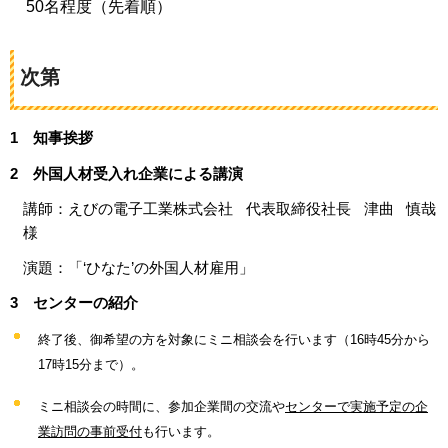
50名程度（先着順）
次第
1
知事挨拶
2
外国人材受入れ企業による講演
講師：えびの電子工業株式会社
代表取締役社長
津曲
慎哉
様
演題：「‘ひなた’の外国人材雇用」
3
センターの紹介
終了後、御希望の方を対象にミニ相談会を行います（16時45分から
17時15分まで）。
ミニ相談会の時間に、参加企業間の交流や
センターで実施予定の企
業訪問の事前受付
も行います。