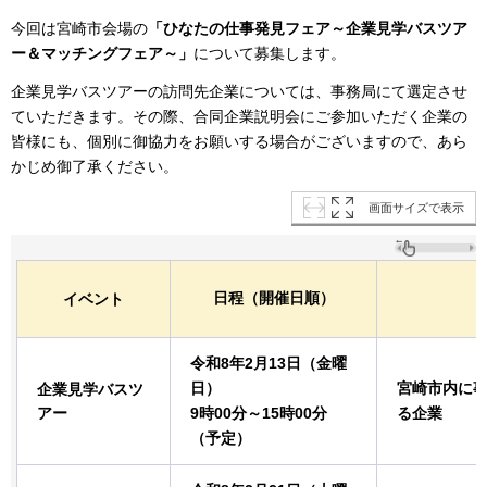
今回は宮崎市会場の
「ひなたの仕事発見フェア～企業見学バスツア
ー＆マッチングフェア～」
について募集します。
企業見学バスツアーの訪問先企業については、事務局にて選定させ
ていただきます。その際、合同企業説明会にご参加いただく企業の
皆様にも、個別に御協力をお願いする場合がございますので、あら
かじめ御了承ください。
画面サイズで表示
日程（開催日順）
イベント
令和8年2月13日（金曜
日）
宮崎市内に
企業見学バスツ
アー
9時00分～15時00分
る企業
（予定）