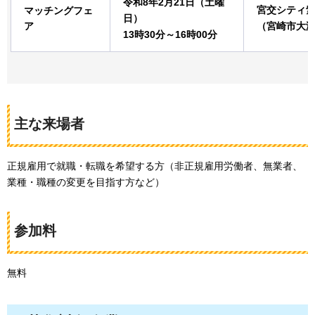
令和8年2月21日（土曜
宮交シティ
マッチングフェ
日）
ア
（宮崎市大淀4
13時30分～16時00分
主な来場者
正規雇用で就職・転職を希望する方（非正規雇用労働者、無業者、
業種・職種の変更を目指す方など）
参加料
無料