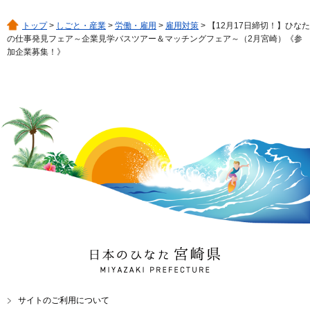
トップ
>
しごと・産業
>
労働・雇用
>
雇用対策
> 【12月17日締切！】ひなた
の仕事発見フェア～企業見学バスツアー＆マッチングフェア～（2月宮崎）《参
加企業募集！》
日本のひなた 宮崎県
MIYAZAKI PREFECTURE
サイトのご利用について