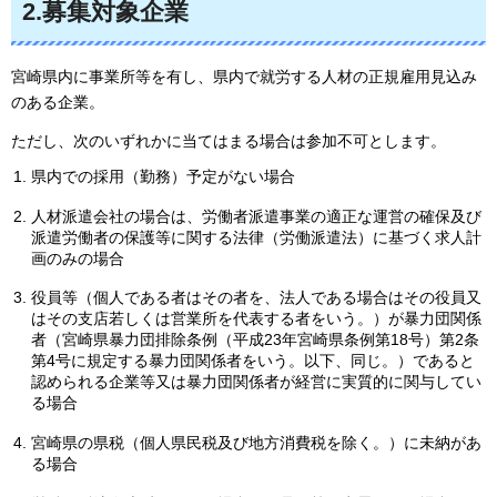
2.募集対象企業
宮崎県内に事業所等を有し、県内で就労する人材の正規雇用見込み
のある企業。
ただし、次のいずれかに当てはまる場合は参加不可とします。
県内での採用（勤務）予定がない場合
人材派遣会社の場合は、労働者派遣事業の適正な運営の確保及び
派遣労働者の保護等に関する法律（労働派遣法）に基づく求人計
画のみの場合
役員等（個人である者はその者を、法人である場合はその役員又
はその支店若しくは営業所を代表する者をいう。）が暴力団関係
者（宮崎県暴力団排除条例（平成23年宮崎県条例第18号）第2条
第4号に規定する暴力団関係者をいう。以下、同じ。）であると
認められる企業等又は暴力団関係者が経営に実質的に関与してい
る場合
宮崎県の県税（個人県民税及び地方消費税を除く。）に未納があ
る場合