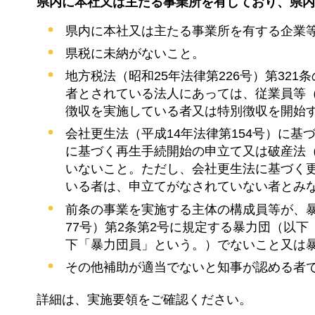
県内に本社又は主たる事業所を有しており、県内
県内に本社又は主たる事業所を有する企業
県税に未納がないこと。
地方税法（昭和25年法律第226号）第32
者とされている法人にあっては、従業員等
徴収を実施している者又は特別徴収を開始
会社更生法（平成14年法律第154号）に基
に基づく再生手続開始の申立て又は破産法（
いないこと。ただし、会社更生法に基づく
いる者は、申立てがなされていない者とみ
前条の事業を実施する主体の構成員等が、
77号）第2条第2号に規定する暴力団（以
下「暴力団員」という。）でないこと又は
その他補助が適当でないと知事が認める者
詳細は、実施要領をご確認ください。