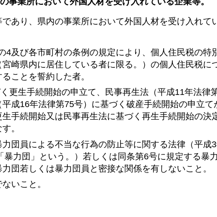
の事業所において外国人材を受け入れている企業等。
等であり、県内の事業所において外国人材を受け入れて
1条の4及び各市町村の条例の規定により、個人住民税の特
（宮崎県内に居住している者に限る。）の個人住民税に
することを誓約した者。
づく更生手続開始の申立て、民事再生法（平成11年法律第
平成16年法律第75号）に基づく破産手続開始の申立て
更生手続開始又は民事再生法に基づく再生手続開始の決
なす。
暴力団員による不当な行為の防止等に関する法律（平成
下「暴力団」という。）若しくは同条第6号に規定する暴
暴力団若しくは暴力団員と密接な関係を有しないこと。
でないこと。