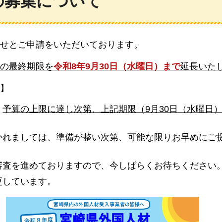
の募集について
せとご申請をいただいております。
の最終期限を
令和8年9月30日（水曜日）まで
延長いた
】
、
予算の上限に達し次第、上記期限（9月30日（水曜日
かれましては、準備が整い次第、可能な限りお早めにご
審査を進めておりますので、今しばらくお待ちください
更しています。