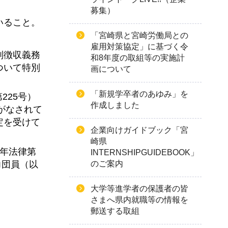
募集）
いること。
「宮崎県と宮崎労働局との
雇用対策協定」に基づく令
別徴収義務
和8年度の取組等の実施計
ついて特別
画について
「新規学卒者のあゆみ」を
225号）
作成しました
がなされて
定を受けて
企業向けガイドブック「宮
崎県
3年法律第
INTERNSHIPGUIDEBOOK」
力団員（以
のご案内
大学等進学者の保護者の皆
さまへ県内就職等の情報を
郵送する取組