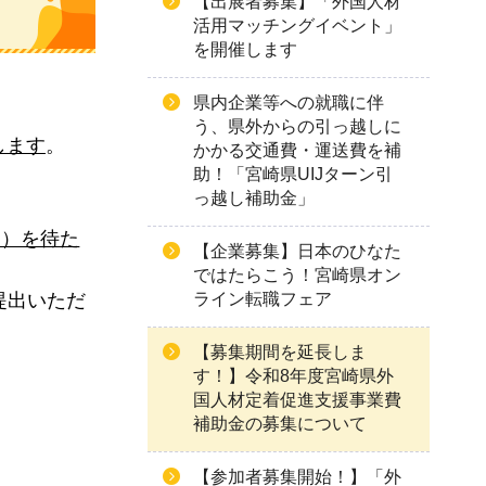
【出展者募集】「外国人材
活用マッチングイベント」
を開催します
県内企業等への就職に伴
う、県外からの引っ越しに
します
。
かかる交通費・運送費を補
助！「宮崎県UIJターン引
っ越し補助金」
））を待た
【企業募集】日本のひなた
ではたらこう！宮崎県オン
提出いただ
ライン転職フェア
【募集期間を延長しま
。
す！】令和8年度宮崎県外
国人材定着促進支援事業費
補助金の募集について
【参加者募集開始！】「外