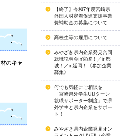
【終了】令和7年度宮崎県
外国人材定着促進支援事業
費補助金の募集について
高校生等の雇用について
みやざき県内企業発見合同
就職説明会in宮崎！／in都
人材の
キャ
城！／in延岡！《参加企業
募集》
何でも気軽にご相談を！
「宮崎県外学生UIJターン
就職サポーター制度」で県
外学生と県内企業をサポー
ト！
みやざき県内企業発見オン
ライントークLIVE!!（企業