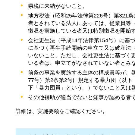
県税に未納がないこと。
地方税法（昭和25年法律第226号）第32
者とされている法人にあっては、従業員等
徴収を実施している者又は特別徴収を開始
会社更生法（平成14年法律第154号）に基
に基づく再生手続開始の申立て又は破産法（
いないこと。ただし、会社更生法に基づく
いる者は、申立てがなされていない者とみ
前条の事業を実施する主体の構成員等が、
77号）第2条第2号に規定する暴力団（以
下「暴力団員」という。）でないこと又は
その他補助が適当でないと知事が認める者
詳細は、実施要領をご確認ください。