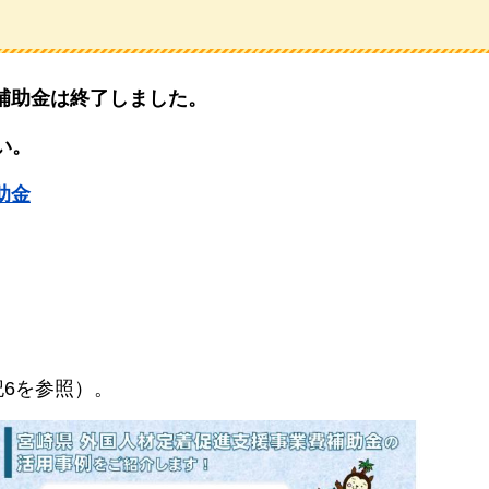
補助金は終了しました。
い。
助金
。
。
記6を参照）。