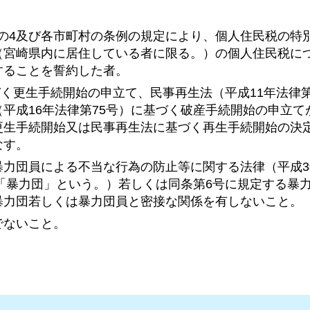
1条の4及び各市町村の条例の規定により、個人住民税の特
（宮崎県内に居住している者に限る。）の個人住民税に
することを誓約した者。
づく更生手続開始の申立て、民事再生法（平成11年法律第
平成16年法律第75号）に基づく破産手続開始の申立て
更生手続開始又は民事再生法に基づく再生手続開始の決
なす。
暴力団員による不当な行為の防止等に関する法律（平成
下「暴力団」という。）若しくは同条第6号に規定する暴
暴力団若しくは暴力団員と密接な関係を有しないこと。
でないこと。