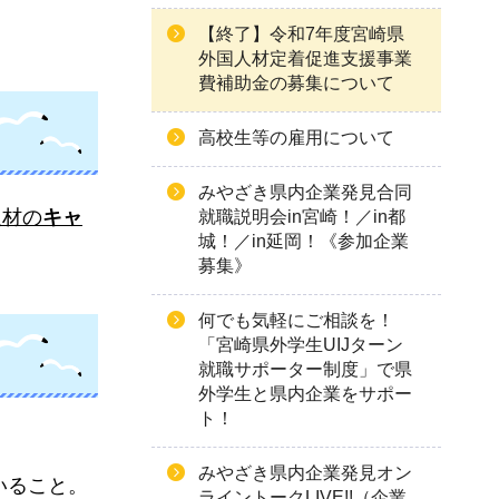
【終了】令和7年度宮崎県
外国人材定着促進支援事業
費補助金の募集について
高校生等の雇用について
みやざき県内企業発見合同
人材の
キャ
就職説明会in宮崎！／in都
城！／in延岡！《参加企業
募集》
何でも気軽にご相談を！
「宮崎県外学生UIJターン
就職サポーター制度」で県
外学生と県内企業をサポー
ト！
みやざき県内企業発見オン
いること。
ライントークLIVE!!（企業