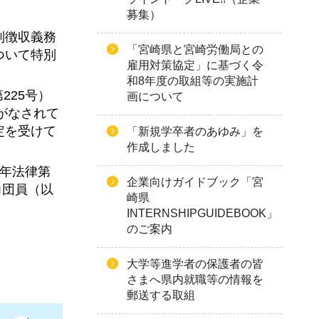
募集）
別徴収義務
「宮崎県と宮崎労働局との
ついて特別
雇用対策協定」に基づく令
和8年度の取組等の実施計
225号）
画について
がなされて
定を受けて
「新規学卒者のあゆみ」を
作成しました
3年法律第
企業向けガイドブック「宮
力団員（以
崎県
INTERNSHIPGUIDEBOOK」
のご案内
大学等進学者の保護者の皆
さまへ県内就職等の情報を
郵送する取組