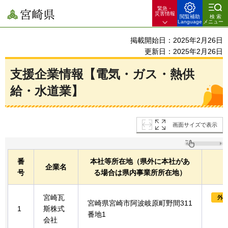
緊急・
宮崎県
災害情報
閲覧補助
検索
Language
メニュー
掲載開始日：2025年2月26日
更新日：2025年2月26日
支援企業情報【電気・ガス・熱供
給・水道業】
画面サイズで表示
番
本社等所在地（県外に本社があ
企業名
号
る場合は県内事業所所在地）
宮崎瓦
宮崎県宮崎市阿波岐原町野間311
1
斯株式
番地1
会社