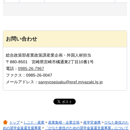
お問い合わせ
総合政策部産業政策課産業企画・外国人材担当
〒880-8501 宮崎県宮崎市橘通東2丁目10番1号
電話：
0985-26-7967
ファクス：0985-26-0047
メールアドレス：
sangyoseisaku@pref.miyazaki.lg.jp
トップ
>
しごと・産業
>
産業集積・企業立地
>
産学官連携
>
ひなた創生のた
めの奨学金返還支援事業
>
「ひなた創生のための奨学金返還支援事業」について