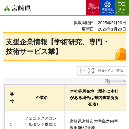
緊急・
宮崎県
災害情報
閲覧補助
検索
Language
メニュー
掲載開始日：2025年2月26日
更新日：2026年1月28日
支援企業情報【学術研究、専門・
技術サービス業】
画面サイズで表示
本社等所在地（県外に本社
番
企業名
がある場合は県内事業所所
号
在地）
フェニックスコン
宮崎県宮崎市大字島之内字
1
サルタント株式会
境田6652番地