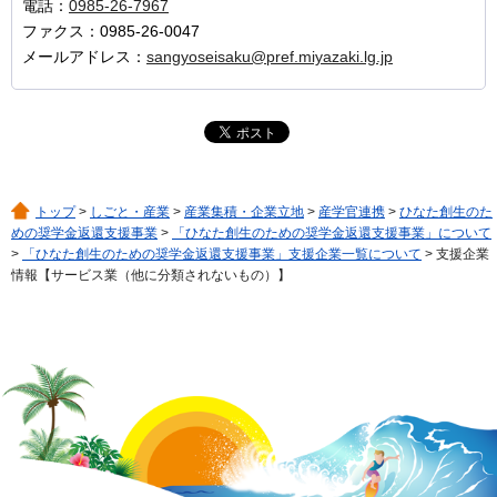
電話：
0985-26-7967
ファクス：0985-26-0047
メールアドレス：
sangyoseisaku@pref.miyazaki.lg.jp
トップ
>
しごと・産業
>
産業集積・企業立地
>
産学官連携
>
ひなた創生のた
めの奨学金返還支援事業
>
「ひなた創生のための奨学金返還支援事業」について
>
「ひなた創生のための奨学金返還支援事業」支援企業一覧について
> 支援企業
情報【サービス業（他に分類されないもの）】