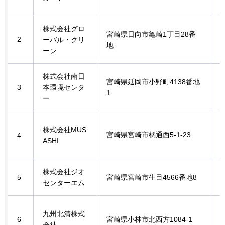
株式会社グロ
宮崎県日向市亀崎1丁目28番
2
ーバル・クリ
地
ーン
株式会社南日
宮崎県延岡市小野町4138番地
3
本環境センタ
1
ー
株式会社MUS
宮崎県宮崎市橘通西5-1-23
4
ASHI
株式会社ジオ
5
宮崎県宮崎市生目4566番地8
センターエム
九州北清株式
6
宮崎県小林市北西方1084-1