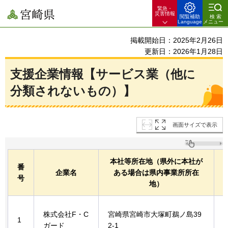
緊急・
宮崎県
災害情報
閲覧補助
検索
Language
メニュー
掲載開始日：2025年2月26日
更新日：2026年1月28日
支援企業情報【サービス業（他に
分類されないもの）】
画面サイズで表示
本社等所在地（県外に本社が
番
企業名
ある場合は県内事業所所在
号
地）
株式会社F・C
宮崎県宮崎市大塚町鵜ノ島39
1
ガード
2-1