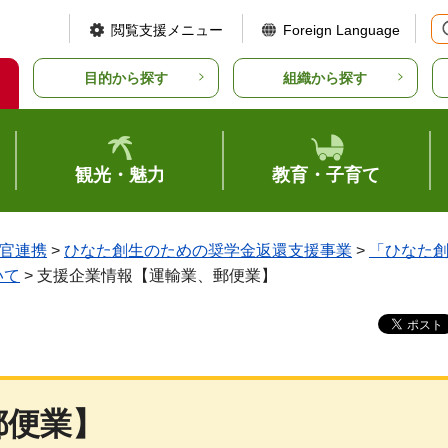
閲覧支援メニュー
Foreign Language
目的から探す
組織から探す
観光・魅力
教育・子育て
官連携
>
ひなた創生のための奨学金返還支援事業
>
「ひなた
いて
> 支援企業情報【運輸業、郵便業】
郵便業】