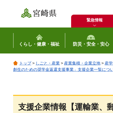
宮崎県
緊急情報
くらし・健康・福祉
防災・安全・安心
トップ
>
しごと・産業
>
産業集積・企業立地
>
産学
創生のための奨学金返還支援事業」支援企業一覧につ
支援企業情報【運輸業、