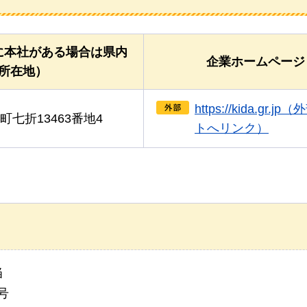
に本社がある場合は県内
企業ホームページ
所在地）
https://kida.gr.j
七折13463番地4
トへリンク）
当
号