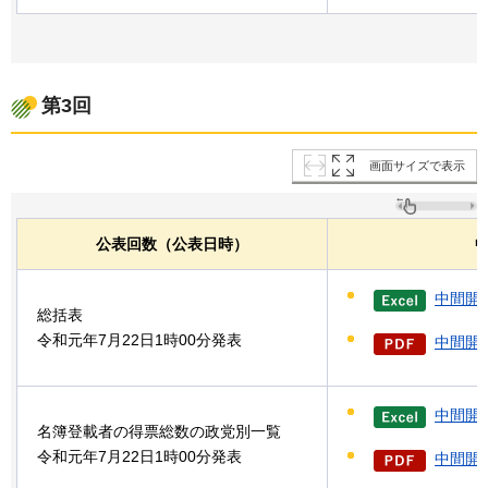
第3回
画面サイズで表示
公表回数（公表日時）
中間開
総括表
令和元年7月22日1時00分発表
中間開票
中間開
名簿登載者の得票総数の政党別一覧
令和元年7月22日1時00分発表
中間開票