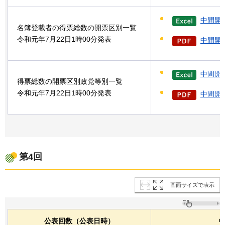
中間開
名簿登載者の得票総数の開票区別一覧
令和元年7月22日1時00分発表
中間開票
中間開
得票総数の開票区別政党等別一覧
令和元年7月22日1時00分発表
中間開票
第4回
画面サイズで表示
公表回数（公表日時）