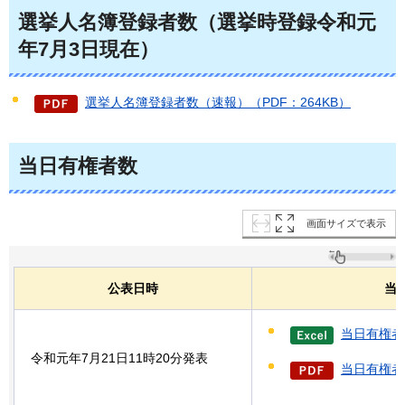
選挙人名簿登録者数（選挙時登録令和元
年7月3日現在）
選挙人名簿登録者数（速報）（PDF：264KB）
当日有権者数
画面サイズで表示
公表日時
当
当日有権者
令和元年7月21日11時20分発表
当日有権者数