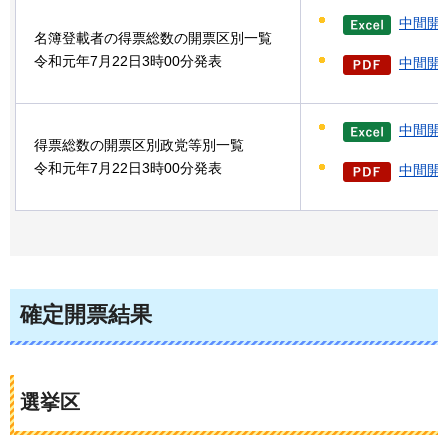
中間開
名簿登載者の得票総数の開票区別一覧
令和元年7月22日3時00分発表
中間開票
中間開
得票総数の開票区別政党等別一覧
令和元年7月22日3時00分発表
中間開票
確定開票結果
選挙区