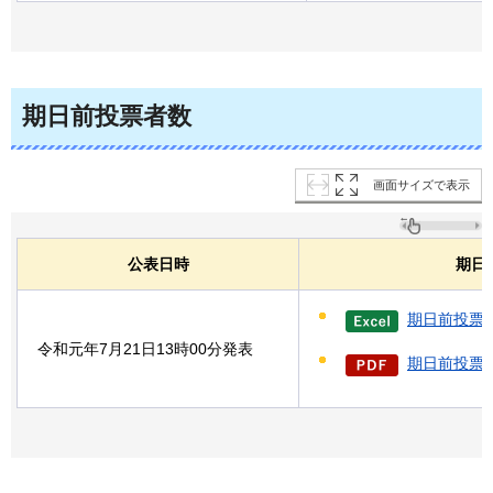
期日前投票者数
画面サイズで表示
公表日時
期日
期日前投票者
令和元年7月21日13時00分発表
期日前投票者