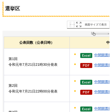
選挙区
画面サイズで表示
公表回数（公表日時）
中
中間開票状
第1回
令和元年7月21日21時30分発表
中間開票状況
中間開票状
第2回
令和元年7月21日22時00分発表
中間開票状況
中間開票状