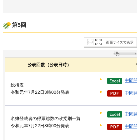
第5回
画面サイズで表示
公表回数（公表日時）
中間開
総括表
令和元年7月22日3時00分発表
中間開票
中間開
名簿登載者の得票総数の政党別一覧
令和元年7月22日3時00分発表
中間開票