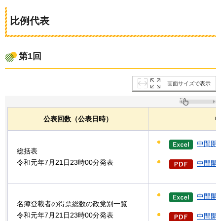
比例代表
第1回
画面サイズで表示
公表回数（公表日時）
中間開
総括表
令和元年7月21日23時00分発表
中間開票
中間開
名簿登載者の得票総数の政党別一覧
令和元年7月21日23時00分発表
中間開票