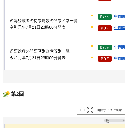
中間開
名簿登載者の得票総数の開票区別一覧
令和元年7月21日23時00分発表
中間開票
中間開
得票総数の開票区別政党等別一覧
令和元年7月21日23時00分発表
中間開票
第2回
画面サイズで表示