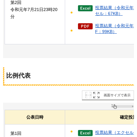
第2回
投票結果（令和元年7
令和元年7月21日23時20
セル：67KB）
分
投票結果（令和元年7月
F：99KB）
比例代表
画面サイズで表示
公表日時
確定投票
投票結果（エクセル：
第1回