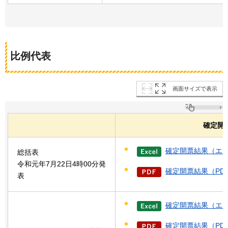
比例代表
画面サイズで表示
確定開
確定開票結果（エク
総括表
令和元年7月22日4時00分発
確定開票結果（PDF
表
確定開票結果（エク
確定開票結果（PDF