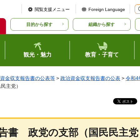
閲覧支援メニュー
Foreign Language
目的から探す
組織から探す
観光・魅力
教育・子育て
資金収支報告書の公表等
>
政治資金収支報告書の公表
>
令和4
民民主党）
告書
政党
の支部（国民民主党