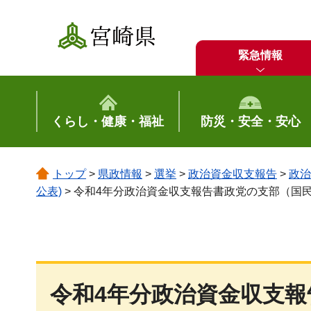
宮崎県
緊急情報
くらし・健康・福祉
防災・安全・安心
トップ
>
県政情報
>
選挙
>
政治資金収支報告
>
政治
公表)
> 令和4年分政治資金収支報告書政党の支部（国
令和4年分政治資金収支報