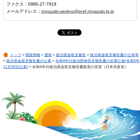
ファクス：0985-27-7919
メールアドレス：
miyazaki-senkyo@pref.miyazaki.lg.jp
トップ
>
県政情報
>
選挙
>
政治資金収支報告
>
政治資金収支報告書の公表等
>
政治資金収支報告書の公表
>
令和4年分政治団体収支報告書の定期公表(令和5年
11月30日公表)
> 令和4年分政治資金収支報告書政党の支部（日本共産党）