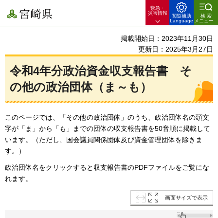
緊急・
宮崎県
災害情報
閲覧補助
検索
Language
メニュー
掲載開始日：2023年11月30日
更新日：2025年3月27日
令和4年分政治資金収支報告書
そ
の他
の政治団体（ま～も）
このページでは、「その他の政治団体」のうち、政治団体名の頭文
字が「ま」から「も」までの団体の収支報告書を50音順に掲載して
います。（ただし、国会議員関係団体及び資金管理団体を除きま
す。）
政治団体名をクリックすると収支報告書のPDFファイルをご覧にな
れます。
画面サイズで表示