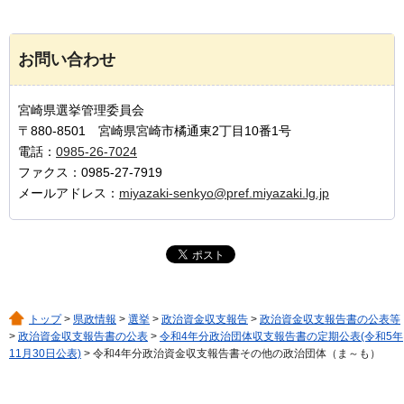
お問い合わせ
宮崎県選挙管理委員会
〒880-8501 宮崎県宮崎市橘通東2丁目10番1号
電話：
0985-26-7024
ファクス：0985-27-7919
メールアドレス：
miyazaki-senkyo@pref.miyazaki.lg.jp
トップ
>
県政情報
>
選挙
>
政治資金収支報告
>
政治資金収支報告書の公表等
>
政治資金収支報告書の公表
>
令和4年分政治団体収支報告書の定期公表(令和5年
11月30日公表)
> 令和4年分政治資金収支報告書その他の政治団体（ま～も）