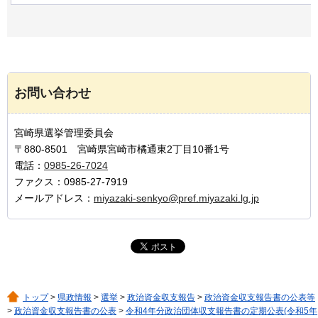
お問い合わせ
宮崎県選挙管理委員会
〒880-8501 宮崎県宮崎市橘通東2丁目10番1号
電話：
0985-26-7024
ファクス：0985-27-7919
メールアドレス：
miyazaki-senkyo@pref.miyazaki.lg.jp
トップ
>
県政情報
>
選挙
>
政治資金収支報告
>
政治資金収支報告書の公表等
>
政治資金収支報告書の公表
>
令和4年分政治団体収支報告書の定期公表(令和5年