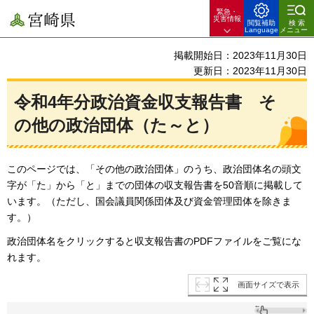
緊急・
宮崎県
災害情報
閲覧補助
検索
Language
メニュー
掲載開始日：2023年11月30日
更新日：2023年11月30日
令和4年分政治資金収支報告書
そ
の他
の政治団体（た～と）
このページでは、「その他の政治団体」のうち、政治団体名の頭文
字が「た」から「と」までの団体の収支報告書を50音順に掲載して
います。（ただし、国会議員関係団体及び資金管理団体を除きま
す。）
政治団体名をクリックすると収支報告書のPDFファイルをご覧にな
れます。
画面サイズで表示