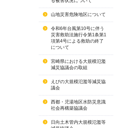
る被害状況について
山地災害危険地区について
令和6年台風第10号に伴う
災害救助法施行令第1条第1
項第4号による救助の終了
について
宮崎県における大規模氾濫
減災協議会の取組
えびの大規模氾濫等減災協
議会
西都・児湯地区水防災意識
社会再構築協議会
日向土木管内大規模氾濫等