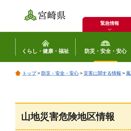
宮崎県
緊急情報
くらし・健康・福祉
防災・安全・安心
トップ
>
防災・安全・安心
>
災害に関する情報
>
風
山地災害危険地区情報