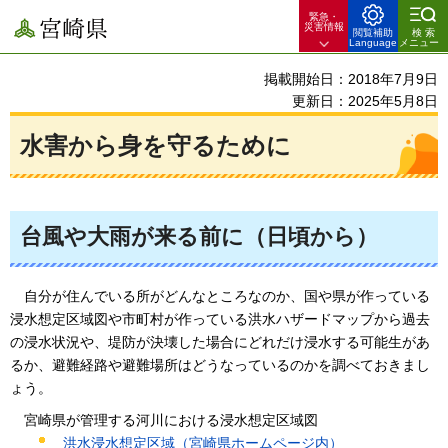
緊急・
宮崎県
災害情報
閲覧補助
検索
Language
メニュー
掲載開始日：2018年7月9日
更新日：2025年5月8日
水害から身を守るために
台風や大雨が来る前に（日頃から）
自
分が住んでいる所がどんなところなのか、国や県が作っている
浸水想定区域図や市町村が作っている洪水ハザードマップから過去
の浸水状況や、堤防が決壊した場合にどれだけ浸水する可能生があ
るか、避難経路や避難場所はどうなっているのかを調べておきまし
ょう。
宮崎県が管理する河川における浸水想定区域図
洪水浸水想定区域（宮崎県ホームページ内）