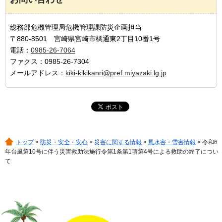
総務部危機管理局危機管理課防災企画担当
〒880-8501 宮崎県宮崎市橘通東2丁目10番1号
電話：
0985-26-7064
ファクス：0985-26-7304
メールアドレス：
kiki-kikikanri@pref.miyazaki.lg.jp
トップ
>
防災・安全・安心
>
災害に関する情報
>
風水害・雪害情報
> 令和6
年台風第10号に伴う災害救助法施行令第1条第1項第4号による救助の終了につい
て