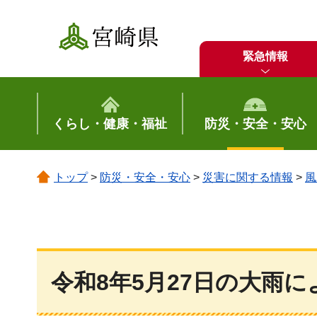
宮崎県
緊急情報
くらし・健康・福祉
防災・安全・安心
トップ
>
防災・安全・安心
>
災害に関する情報
>
風
令和8年5月27日の大雨