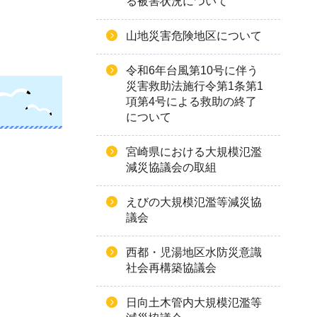
る被害状況について
山地災害危険地区について
令和6年台風第10号に伴う
災害救助法施行令第1条第1
項第4号による救助の終了
について
宮崎県における大規模氾濫
減災協議会の取組
えびの大規模氾濫等減災協
議会
西都・児湯地区水防災意識
社会再構築協議会
日向土木管内大規模氾濫等