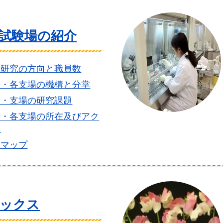
試験場の紹介
験研究の方向と職員数
場・各支場の機構と分掌
部・支場の研究課題
場・各支場の所在及びアク
ス
内マップ
ックス