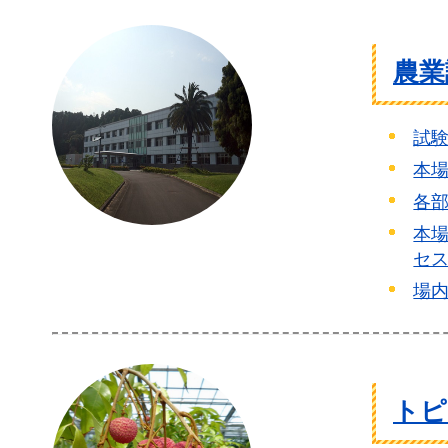
農業
試
本
各
本
セ
場
トピ