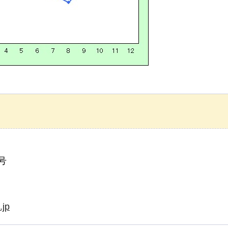
号
.jp