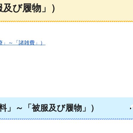
服及び履物」）
医療」～「諸雑費」）
食料」～「被服及び履物」）