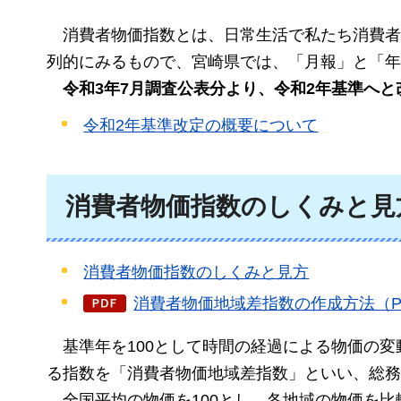
消費者物価指数とは、
日常生活で私たち消費者
列的にみるもので、宮崎県では、「月報」と「年
令和3年
7月調査公表分より、令和2年基準へと
令和2年基準改定の概要について
消費者物価指数のしくみと見
消費者物価指数のしくみと見方
消費者物価地域差指数の作成方法（PD
基準年を
100として時間の経過による物価の
る指数を「消費者物価地域差指数」といい、総務
全国平均の
物価を100とし、各地域の物価を