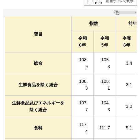
画面サイズで表示
指数
前年比
費目
令和
令和
令和
6年
5年
6年
108.
105.
総合
3.4
9
3
108.
105.
生鮮食品を除く総合
3.1
3
1
生鮮食品及びエネルギーを
107.
104.
3.0
除く総合
7
6
117.
食料
111.7
5.1
4