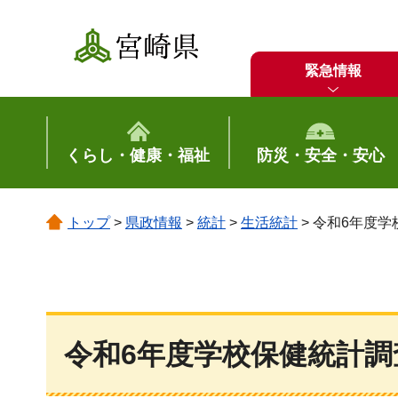
宮崎県
緊急情報
くらし・健康・福祉
防災・安全・安心
トップ
>
県政情報
>
統計
>
生活統計
> 令和6年度
令和6年度学校保健統計調