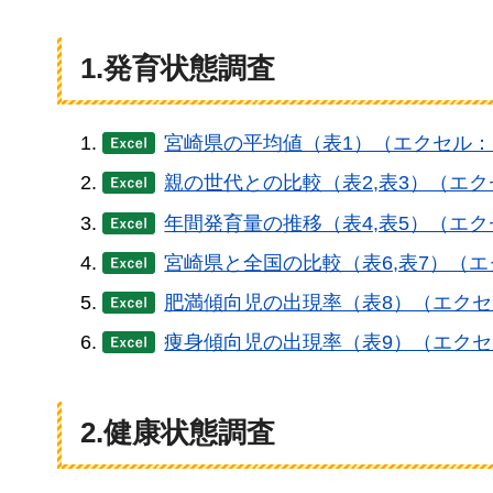
1.発育状態調査
宮崎県の平均値（表1）（エクセル：1
親の世代との比較（表2,表3）（エク
年間発育量の推移（表4,表5）（エク
宮崎県と全国の比較（表6,表7）（エ
肥満傾向児の出現率（表8）（エクセル
痩身傾向児の出現率（表9）（エクセル
2.健康状態調査