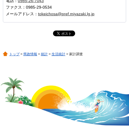
電話：
0985-26-7043
ファクス：0985-29-0534
メールアドレス：
tokeichosa@pref.miyazaki.lg.jp
トップ
>
県政情報
>
統計
>
生活統計
> 家計調査