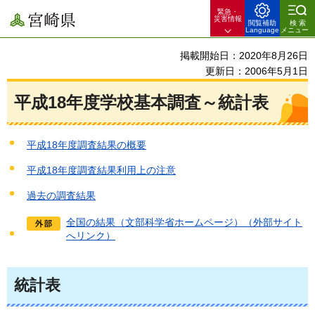
緊急・
宮崎県
災害情報
閲覧補助
検索
Language
メニュー
掲載開始日：2020年8月26日
更新日：2006年5月1日
平成18年度学校基本調査～統計表
平成18年度調査結果の概要
平成18年度調査結果利用上の注意
過去の調査結果
全国の結果（文部科学省ホームページ）（外部サイト
へリンク）
統計表