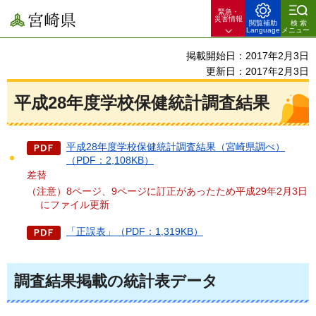
緊急・
宮崎県
災害情報
閲覧補助
検索
Language
メニュー
掲載開始日：2017年2月3日
更新日：2017年2月3日
平成28年度学校保健統計調査結果
平成28年度学校保健統計調査結果（宮崎県調べ）
（PDF：2,108KB）
差替
（注意）8ページ、9ページに訂正があったため平成29年2月3日
にファイル更新
「正誤表」（PDF：1,319KB）
調査結果掲載の統計表データ