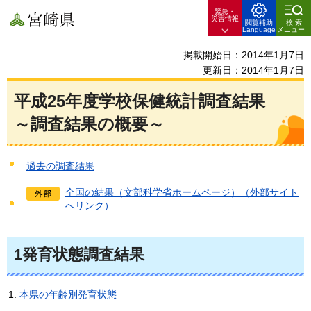
緊急・
宮崎県
災害情報
閲覧補助
検索
Language
メニュー
掲載開始日：2014年1月7日
更新日：2014年1月7日
平成25年度学校保健統計調査結果
～調査結果の概要～
過去の調査結果
全国の結果（文部科学省ホームページ）（外部サイト
へリンク）
1発育状態調査結果
本県の年齢別発育状態