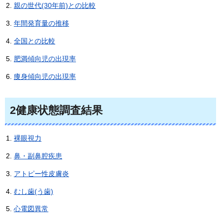
親の世代(30年前)との比較
年間発育量の推移
全国との比較
肥満傾向児の出現率
痩身傾向児の出現率
2健康状態調査結果
裸眼視力
鼻・副鼻腔疾患
アトピー性皮膚炎
むし歯(う歯)
心電図異常