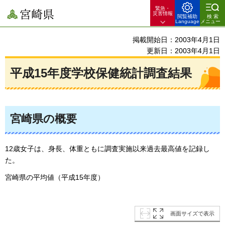
緊急・
宮崎県
災害情報
閲覧補助
検索
Language
メニュー
掲載開始日：2003年4月1日
更新日：2003年4月1日
平成15年度学校保健統計調査結果
宮崎県の概要
12歳女子は、身長、体重ともに調査実施以来過去最高値を記録し
た。
宮崎県の平均値（平成15年度）
画面サイズで表示