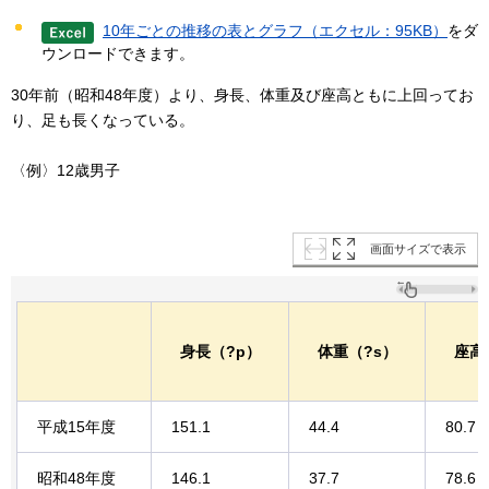
10年ごとの推移の表とグラフ（エクセル：95KB）
をダ
ウンロードできます。
30年前（昭和48年度）より、身長、体重及び座高ともに上回ってお
り、足も長くなっている。
〈例〉12歳男子
画面サイズで表示
身長（?p）
体重（?s）
座高
平成15年度
151.1
44.4
80.7
昭和48年度
146.1
37.7
78.6