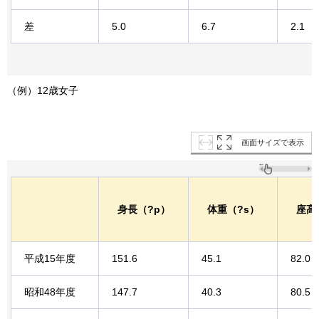
差
5.0
6.7
2.1
（例）12歳女子
画面サイズで表示
身長（?p）
体重（?s）
座高
平成15年度
151.6
45.1
82.0
昭和48年度
147.7
40.3
80.5