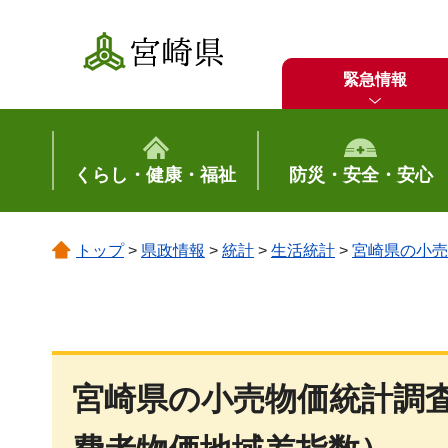
宮崎県
緊急情報
くらし・健康・福祉
防災・安全・安心
トップ
>
県政情報
>
統計
>
生活統計
>
宮崎県の小売
宮崎県の小売物価統計調