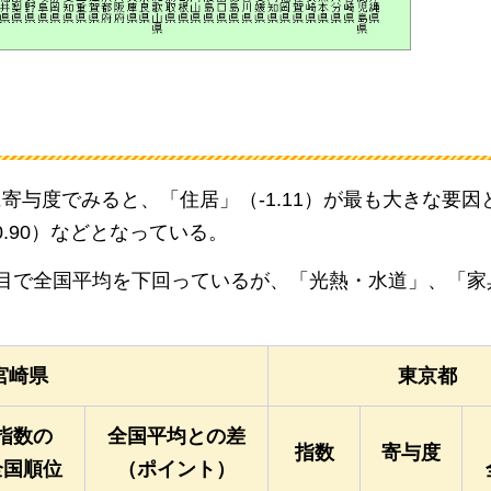
に寄与度でみると、
「住居」（-1.11）が最も大きな要
0.90）などとなっている。
費目で全国平均を下回っているが、
「光熱・水道」、「家
宮崎県
東京都
指数の
全国平均との差
指数
寄与度
全国順位
（ポイント）