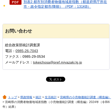
別表2.都市別消費者物価地域差指数（都道府県庁所在
市・政令指定都市/降順）（PDF：131KB）
お問い合わせ
総合政策部統計調査課
電話：
0985-26-7043
ファクス：0985-29-0534
メールアドレス：
tokeichosa@pref.miyazaki.lg.jp
トップ
>
県政情報
>
統計
>
生活統計
>
宮崎県の小売物価統計調査（構造編）
> 宮崎県の消費者物価地域差指数（小売物価統計調査（構造編）2024年（令和6
年）結果）