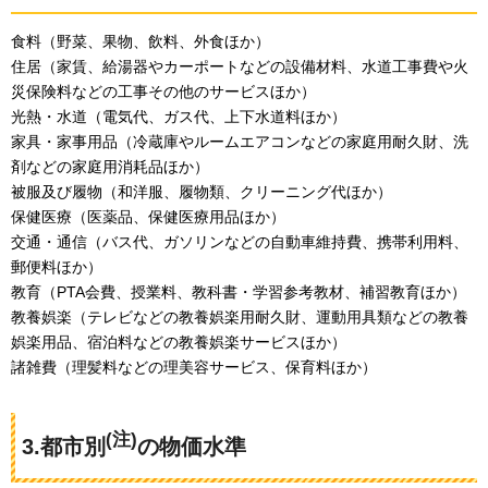
食料（野菜、果物、飲料、外食ほか）
住居（家賃、給湯器やカーポートなどの設備材料、水道工事費や火
災保険料などの工事その他のサービスほか）
光熱・水道（電気代、ガス代、上下水道料ほか）
家具・家事用品（冷蔵庫やルームエアコンなどの家庭用耐久財、洗
剤などの家庭用消耗品ほか）
被服及び履物（和洋服、履物類、クリーニング代ほか）
保健医療（医薬品、保健医療用品ほか）
交通・通信（バス代、ガソリンなどの自動車維持費、携帯利用料、
郵便料ほか）
教育（PTA会費、授業料、教科書・学習参考教材、補習教育ほか）
教養娯楽（テレビなどの教養娯楽用耐久財、運動用具類などの教養
娯楽用品、宿泊料などの教養娯楽サービスほか）
諸雑費（理髪料などの理美容サービス、保育料ほか）
(注)
3.都市別
の物価水準