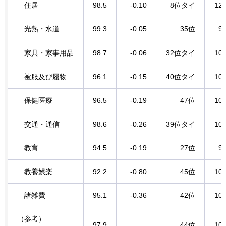
住居
98.5
-0.10
8位タイ
127
光熱・水道
99.3
-0.05
35位
96
家具・家事用品
98.7
-0.06
32位タイ
101
被服及び履物
96.1
-0.15
40位タイ
102
保健医療
96.5
-0.19
47位
101
交通・通信
98.6
-0.26
39位タイ
103
教育
94.5
-0.19
27位
97
教養娯楽
92.2
-0.80
45位
106
諸雑費
95.1
-0.36
42位
101
（参考）
97.9
44位
102