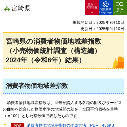
緊急・
宮崎県
災害情報
閲覧補助
検索
Language
メニュー
掲載開始日：2025年9月10日
更新日：2025年9月10日
宮崎県の消費者物価地域差指数
（小売物価統計調査（構造編）
2024年（令和6年）結果）
消費者物価地域差指数
消費者
物価地域差指数は、世帯が購入する各種の財及びサービス
の価格を総合した物価水準の地域間の差を、全国平均価格を基準
（＝100）とした指数値で表したものです。
消費者物価地域差指数の作成方法（PDF：456KB）