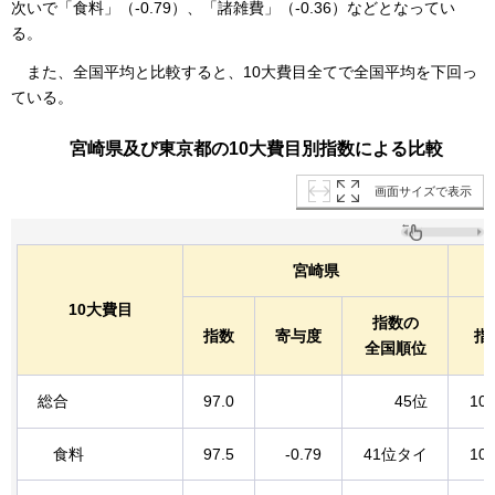
次いで「食料」（-0.79）、「諸雑費」（-0.36）などとなってい
る。
また、全国平均と比較すると、10大費目全てで全国平均を下回っ
ている。
宮崎県及び東京都の10大費目別指数による比較
画面サイズで表示
宮崎県
10大費目
指数の
指数
寄与度
指
全国順位
総合
97.0
45位
104
食料
97.5
-0.79
41位タイ
103