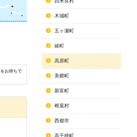
西米良村
木城町
五ヶ瀬町
綾町
高原町
derをお持ちで
美郷町
新富町
椎葉村
西都市
高千穂町